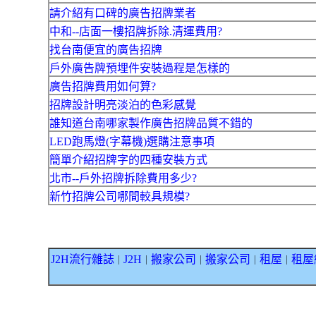
請介紹有口碑的廣告招牌業者
中和--店面一樓招牌拆除.清運費用?
找台南便宜的廣告招牌
戶外廣告牌預埋件安裝過程是怎樣的
廣告招牌費用如何算?
招牌設計明亮淡泊的色彩感覺
誰知道台南哪家製作廣告招牌品質不錯的
LED跑馬燈(字幕機)選購注意事項
簡單介紹招牌字的四種安裝方式
北市--戶外招牌拆除費用多少?
新竹招牌公司哪間較具規模?
J2H流行雜誌
J2H
搬家公司
搬家公司
租屋
租屋
｜
｜
｜
｜
｜