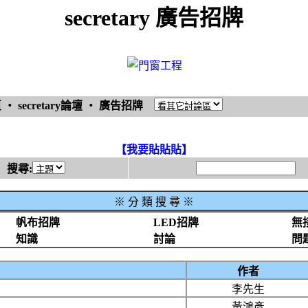
secretary 廣告招牌
頁
‧
secretary論壇
‧
廣告招牌
【我要貼貼貼】
搜尋:
※
分 類 搜 尋 ※
帆布招牌
LED招牌
無
知識
討論
問
作者
李先生
黃鴻彥