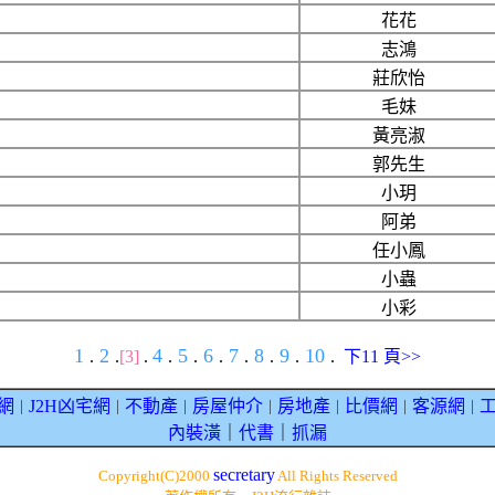
花花
志鴻
莊欣怡
毛妹
黃亮淑
郭先生
小玥
阿弟
任小鳳
小蟲
小彩
1
2
4
5
6
7
8
9
10
.
.
[3]
.
.
.
.
.
.
.
.
下11 頁>>
網
J2H凶宅網
不動產
房屋仲介
房地產
比價網
客源網
｜
｜
｜
｜
｜
｜
｜
內裝潢
｜
代書
｜
抓漏
secretary
Copyright(C)2000
All Rights Reserved