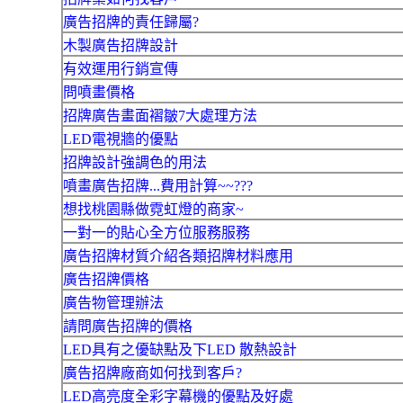
廣告招牌的責任歸屬?
木製廣告招牌設計
有效運用行銷宣傳
問噴畫價格
招牌廣告畫面褶皺7大處理方法
LED電視牆的優點
招牌設計強調色的用法
噴畫廣告招牌...費用計算~~???
想找桃園縣做霓虹燈的商家~
一對一的貼心全方位服務服務
廣告招牌材質介紹各類招牌材料應用
廣告招牌價格
廣告物管理辦法
請問廣告招牌的價格
LED具有之優缺點及下LED 散熱設計
廣告招牌廠商如何找到客戶?
LED高亮度全彩字幕機的優點及好處