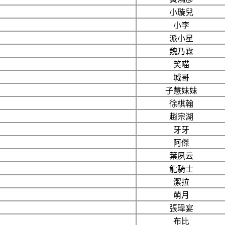
小璇兒
小李
派小星
魏乃霖
笑喵
城哥
子慧妹妹
徐棋翰
趙宗湖
牙牙
阿傑
葉夙云
龍騎士
潔拉
萌月
張瑋宴
布比