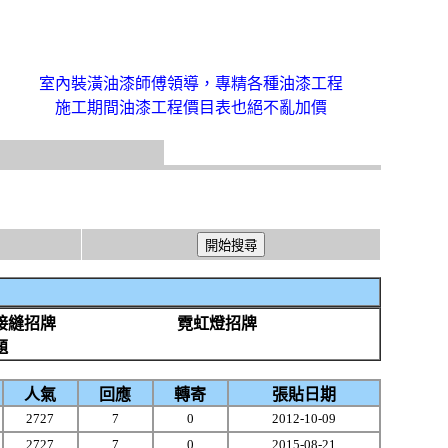
室內裝潢油漆師傅領導，專精各種油漆工程
施工期間油漆工程價目表也絕不亂加價
接縫招牌
霓虹燈招牌
題
人氣
回應
轉寄
張貼日期
2727
7
0
2012-10-09
2727
7
0
2015-08-21