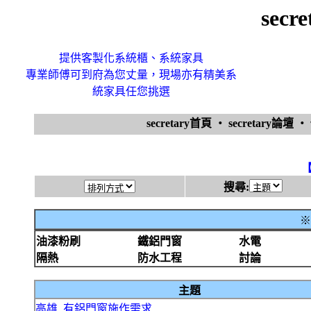
secr
提供客製化系統櫃、系統家具
專業師傅可到府為您丈量，現場亦有精美系
統家具任您挑選
secretary首頁
‧
secretary論壇
‧
搜尋:
※
油漆粉刷
鐵鋁門窗
水電
隔熱
防水工程
討論
主題
高雄_有鋁門窗施作需求