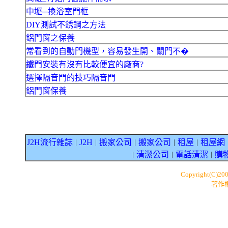
中壢─換浴室門框
DIY測試不銹鋼之方法
鋁門窗之保養
常看到的自動門機型，容易發生開、關門不�
鐵門安裝有沒有比較便宜的廠商?
選擇隔音門的技巧隔音門
鋁門窗保養
J2H流行雜誌
J2H
搬家公司
搬家公司
租屋
租屋網
｜
｜
｜
｜
｜
清潔公司
電話清潔
購
｜
｜
｜
Copyright(C)20
著作