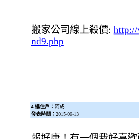
搬家公司
線上殺價:
http:/
nd9.php
4 樓住戶：
阿成
發表時間：
2015-09-13
報好康！有一個我好喜歡