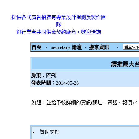
提供各式廣告招牌有專業設計規劃及製作團
隊
銀行業者共同供應契約廠商，歡迎洽詢
首頁
‧
secretary 論壇
‧
搬家資訊
‧
請推薦大
房東：
阿飛
發表時間：
2014-05-26
如題，並給予較詳細的資訊(網址、電話、報價)
贊助網站