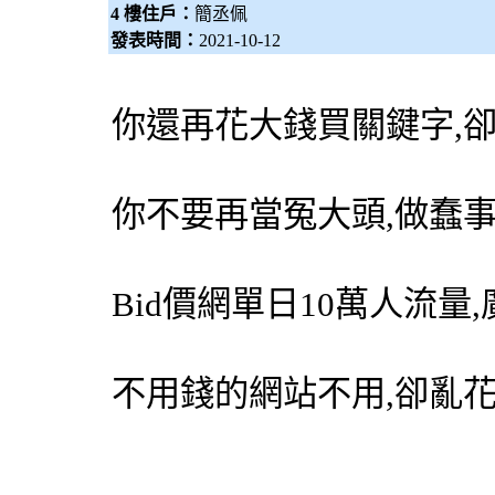
4 樓住戶：
簡丞佩
發表時間：
2021-10-12
你還再花大錢買關鍵字,
你不要再當冤大頭,做蠢
Bid價網
單日10萬人流量
不用錢的網站不用,卻亂