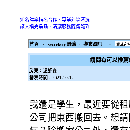
知名建案指名合作，專業外牆清洗
讓大樓亮晶晶，清潔服務隨傳隨到
首頁
‧
secretary 論壇
‧
搬家資訊
‧
請問有可以推薦
房東：
溫舒森
發表時間：
2021-10-12
我還是學生，最近要從租
公司把東西搬回去。想請