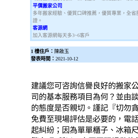
平價搬家公司
多年搬家經驗、優質口碑推薦，優質專業，全省
證。
客源網
加入客源網每天多3~6客戶
1 樓住戶：
陳啟玉
發表時間：
2021-10-12
建議您可咨詢信譽良好的
搬家
司
的基本服務項目為何？並由
的態度是否親切。謹記『切勿
免費至現場評估是必要的，電
起糾紛；因為單單櫃子、冰箱